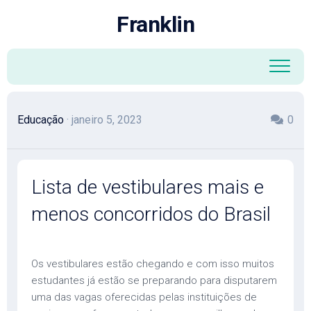
Skip
Franklin
to
content
Educação
· janeiro 5, 2023
0
Lista de vestibulares mais e
menos concorridos do Brasil
Os vestibulares estão chegando e com isso muitos
estudantes já estão se preparando para disputarem
uma das vagas oferecidas pelas instituições de